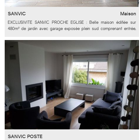
SANVIC
Maison
EXCLUSIVITE SANVIC PROCHE EGLISE : Belle maison édifiée sur
480m² de jardin avec garage exposée plein sud comprenant entrée,
cuisine, un beau salon-séjour, salle de bain, 4 chambres, dressing, wc,
buanderie, cave de 35m
PRODUIT RARE A LA VENTE ML
SANVIC POSTE