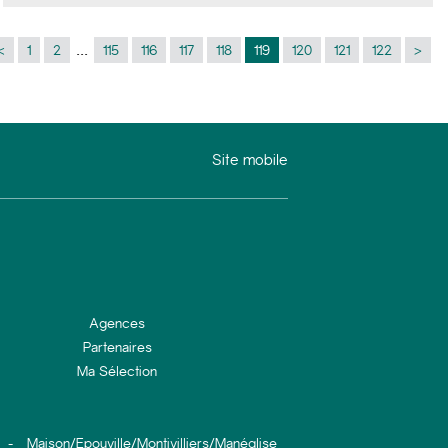
3 chambres, SDB, sur un jardin de 1590 m² le tout sur sous
sol complet.ÉTAT IRRÉPROCHABLE
...
<
1
2
115
116
117
118
119
120
121
122
>
Site mobile
Agences
Partenaires
Ma Sélection
-
Maison/Epouville/Montivilliers/Manéglise