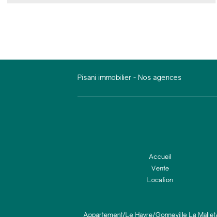
neuve & l'électricité est aux normes.Possibilité hectares
supplémentaires. FAIRE VITE
Pisani immobilier
-
Nos agences
Accueil
Vente
Location
Appartement/Le Havre/Gonneville La Mallet/