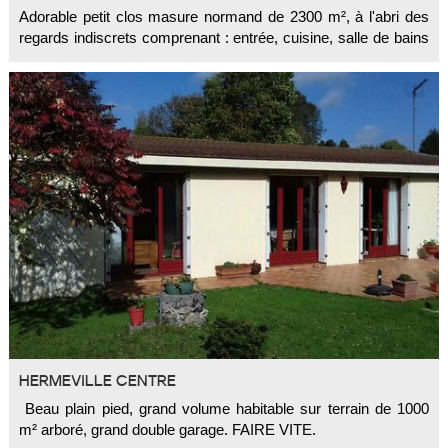
Adorable petit clos masure normand de 2300 m², à l'abri des
éjour-salon avec cheminée, une cuisine aménagée équipée, 3 cha
regards indiscrets comprenant : entrée, cuisine, salle de bains
+ wc, séjour/salon, bureau, 2 chambres et cellier. CADRE
VERDOYANT PRODUIT EXCEPTIONNEL
HERMEVILLE CENTRE
Beau plain pied, grand volume habitable sur terrain de 1000
m² arboré, grand double garage. FAIRE VITE.