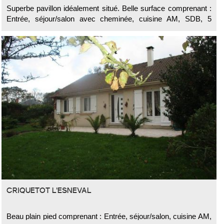
Superbe pavillon idéalement situé. Belle surface comprenant :
mbres dont 1 au rez de chaussée, buanderie, SDB+douche, débarr
Entrée, séjour/salon avec cheminée, cuisine AM, SDB, 5
chambres, véranda. Le tout sur sous sol complet avec un
jardin de 1000 m². A L'ABRI DES REGARDS
CRIQUETOT L'ESNEVAL
Beau plain pied comprenant : Entrée, séjour/salon, cuisine AM,