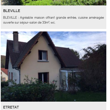
BLEVILLE
BLEVILLE : Agréable maison offrant grande entrée, cuisine aménagée
ouverte sur séjour-salon de 33m², wc.
A l'étage : 3 chambres, salle de douches, wc, grenier aménageable
Terrasse, jardin et garage IF
ETRETAT