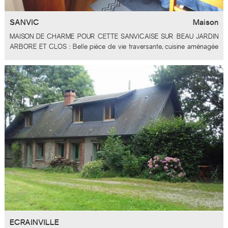
SANVIC
Maison
MAISON DE CHARME POUR CETTE SANVICAISE SUR BEAU JARDIN
ARBORE ET CLOS : Belle pièce de vie traversante, cuisine aménagée
équipée, 3 chambres et 1 bureau ou chambre d'enfant, SDD, 2 WC, belle
cave, lingerie. Atelier et garage
RARE A LA VENTE KB
ECRAINVILLE