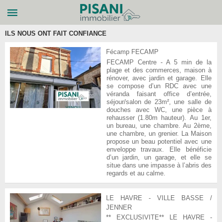
ILS NOUS ONT FAIT CONFIANCE
Fécamp
FECAMP
FECAMP Centre - A 5 min de la
plage et des commerces, maison à
rénover, avec jardin et garage. Elle
se compose d’un RDC avec une
véranda faisant office d’entrée,
séjour/salon de 23m², une salle de
douches avec WC, une pièce à
rehausser (1.80m hauteur). Au 1er,
un bureau, une chambre. Au 2ème,
une chambre, un grenier. La Maison
propose un beau potentiel avec une
enveloppe travaux. Elle bénéficie
d’un jardin, un garage, et elle se
situe dans une impasse à l’abris des
regards et au calme.
LE HAVRE - VILLE BASSE /
JENNER
** EXCLUSIVITE** LE HAVRE -