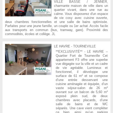
VILLE BASSE / JENNER,
charmante maison de ville dans un
quartier vivant, dans une rue au
calme. Vous disposerez d'un espace
de vie cosy avec cuisine ouverte,
deux chambres fonctionnelles et une salle de bains optimisée.
Parfaites pour une jeune famille, un couple ou 1er achat. Accès facile
aux transports en commun (bus, tramway, gare). Proximité des
commodités, écoles et collège. JL
LE HAVRE - TOURNEVILLE
**EXCLUSIVITÉ** - LE HAVRE –
Quartier Fort de Tourneville Cet
appartement F3 offre une superbe
vue dégagée sur la ville et un cadre
de vie agréable. Lumineux et
fonctionnel, il développe une
surface de 61 m² et se compose
d’une entrée desservant une
cuisine aménagée et équipée, d’un
vaste séjour-salon de 26 m²
ouvrant sur un balcon de 5,60 m²
exposé plein sud, de deux
chambres avec placards, d’une
salle de bains et de WC
séparés. Une cave vient compléter
ce bien, ainsi qu’un parking