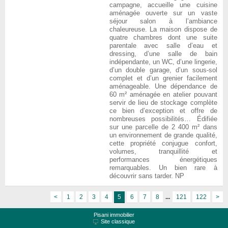
campagne, accueille une cuisine
aménagée ouverte sur un vaste
séjour salon à l’ambiance
chaleureuse. La maison dispose de
quatre chambres dont une suite
parentale avec salle d’eau et
dressing, d’une salle de bain
indépendante, un WC, d’une lingerie,
d’un double garage, d’un sous-sol
complet et d’un grenier facilement
aménageable. Une dépendance de
60 m² aménagée en atelier pouvant
servir de lieu de stockage complète
ce bien d’exception et offre de
nombreuses possibilités… Édifiée
sur une parcelle de 2 400 m² dans
un environnement de grande qualité,
cette propriété conjugue confort,
volumes, tranquillité et
performances énergétiques
remarquables. Un bien rare à
découvrir sans tarder. NP
<
1
2
3
4
5
6
7
8
...
121
122
>
Pisani immobilier
Site classique