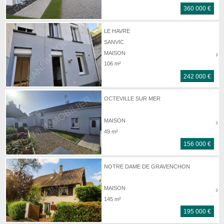
360 000 €
LE HAVRE
SANVIC
MAISON
106 m²
242 000 €
OCTEVILLE SUR MER
MAISON
49 m²
156 000 €
NOTRE DAME DE GRAVENCHON
MAISON
145 m²
195 000 €