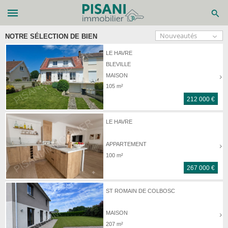
NOTRE SÉLECTION DE BIEN
LE HAVRE
BLEVILLE
MAISON
105 m²
212 000 €
LE HAVRE
APPARTEMENT
100 m²
267 000 €
ST ROMAIN DE COLBOSC
MAISON
207 m²