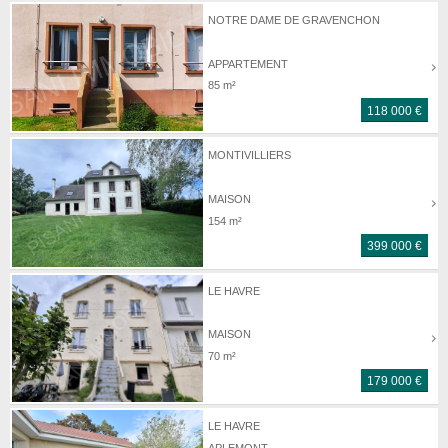
NOTRE DAME DE GRAVENCHON
APPARTEMENT
85 m²
118 000 €
MONTIVILLIERS
MAISON
154 m²
399 000 €
LE HAVRE
MAISON
70 m²
179 000 €
LE HAVRE
APLEMONT