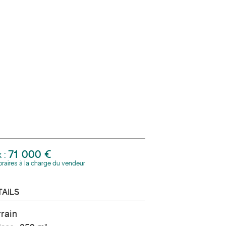
71 000 €
x :
raires à la charge du vendeur
TAILS
rrain