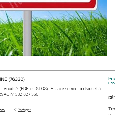
Pri
INE
(
76330
)
Hono
et viabilisé (EDF et STGS). Assainissement individuel à
u RSAC n° 382 827 350
DÉ
te
 ami
Partager