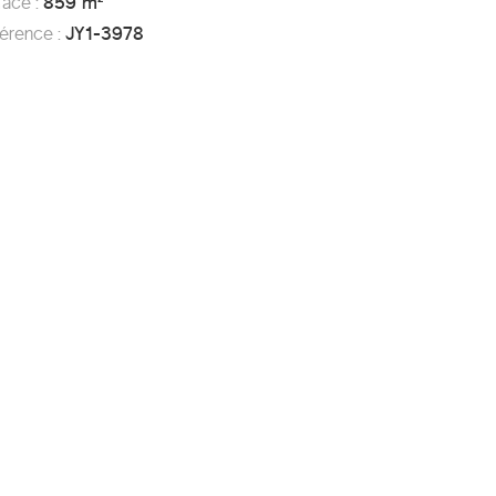
rface :
859 m²
férence :
JY1-3978