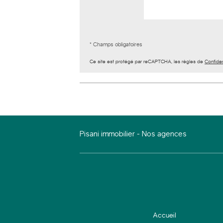
* Champs obligatoires
Ce site est protégé par reCAPTCHA, les règles de
Confiden
Pisani immobilier
-
Nos agences
Accueil