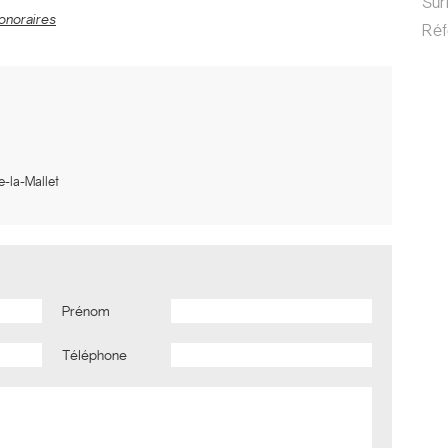
Su
onoraires
Ré
e-la-Mallet
Prénom
Téléphone