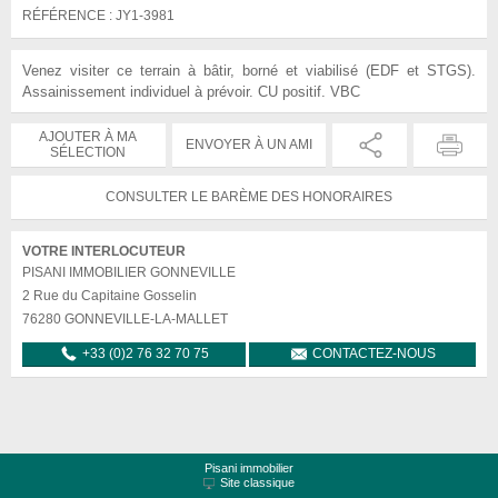
RÉFÉRENCE :
JY1-3981
Venez visiter ce terrain à bâtir, borné et viabilisé (EDF et STGS).
Assainissement individuel à prévoir. CU positif. VBC
AJOUTER À MA
ENVOYER À UN AMI
SÉLECTION
CONSULTER LE BARÈME DES HONORAIRES
VOTRE INTERLOCUTEUR
PISANI IMMOBILIER GONNEVILLE
2 Rue du Capitaine Gosselin
76280
GONNEVILLE-LA-MALLET
+33 (0)2 76 32 70 75
CONTACTEZ-NOUS
Pisani immobilier
Site classique