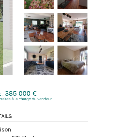
385 000 €
x :
raires à la charge du vendeur
TAILS
aison