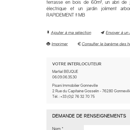
terrasse en bois de 60m², un abri de ja
électrique et un jardin joliment ar
RAPIDEMENT !! MB
Ajouter à ma sélection
Envoyer à un
Imprimer
Consulter le barème des h
VOTRE INTERLOCUTEUR
Martial BEUQUE
06.09.06.35.30
Pisani Immobilier Gonneville
2 Rue du Capitaine Gosselin
-
76280
Gonnevill
Tél. :
+33 (0)2 76 32 70 75
DEMANDE DE RENSEIGNEMENTS
Nom