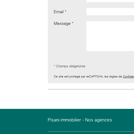
Email
Message
* Champs obligatoires
Ce site est protégé par reCAPTCHA, les règles de
Confiden
Pisani immobilier
-
Nos agences