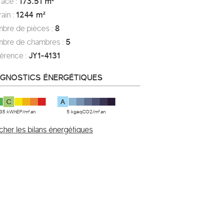
rface :
173.51 m²
rrain :
1244 m²
mbre de pièces :
8
mbre de chambres :
5
férence :
JY1-4131
AGNOSTICS ÉNERGÉTIQUES
C
A
135 kWhEP/m².an
5 kgeqCO2/m².an
icher les bilans énergétiques