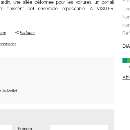
Su
rdin, une allée bétonnée pour les voitures, un portail
boré finissent cet ensemble impeccable. A VISITER
Te
No
No
 ami
Partager
Ré
onoraires
DI
Aff
e-la-Mallet
Prénom