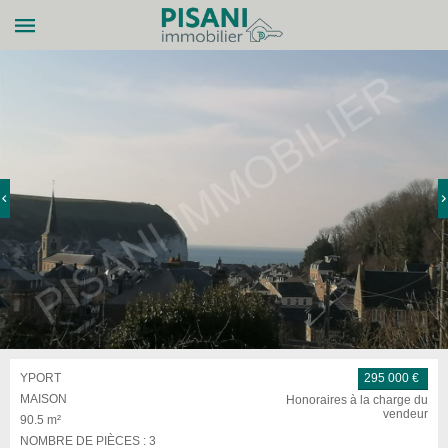
YPORT
295 000 €
MAISON
Honoraires à la charge du
vendeur
90.5 m²
NOMBRE DE PIÈCES :
3