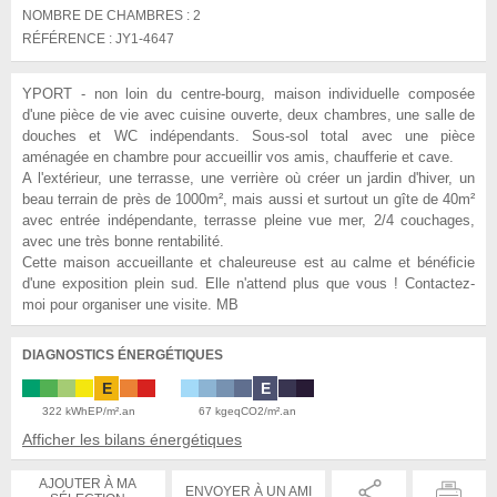
NOMBRE DE CHAMBRES :
2
RÉFÉRENCE :
JY1-4647
YPORT - non loin du centre-bourg, maison individuelle composée
d'une pièce de vie avec cuisine ouverte, deux chambres, une salle de
douches et WC indépendants. Sous-sol total avec une pièce
aménagée en chambre pour accueillir vos amis, chaufferie et cave.
A l'extérieur, une terrasse, une verrière où créer un jardin d'hiver, un
beau terrain de près de 1000m², mais aussi et surtout un gîte de 40m²
avec entrée indépendante, terrasse pleine vue mer, 2/4 couchages,
avec une très bonne rentabilité.
Cette maison accueillante et chaleureuse est au calme et bénéficie
d'une exposition plein sud. Elle n'attend plus que vous ! Contactez-
moi pour organiser une visite. MB
DIAGNOSTICS ÉNERGÉTIQUES
E
E
322 kWhEP/m².an
67 kgeqCO2/m².an
Afficher les bilans énergétiques
AJOUTER À MA
ENVOYER À UN AMI