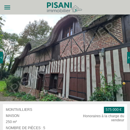
MONTIVILLIERS
575 000 €
MAISON
Honoraires à la charge du
vendeur
250 m²
NOMBRE DE PIÈCES :
5