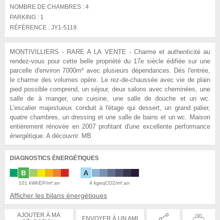
NOMBRE DE CHAMBRES :
4
PARKING :
1
RÉFÉRENCE :
JY1-5119
MONTIVILLIERS - RARE A LA VENTE - Charme et authenticité au
rendez-vous pour cette belle propriété du 17e siècle édifiée sur une
parcelle d'environ 7000m² avec plusieurs dépendances. Dés l'entrée,
le charme des volumes opère. Le rez-de-chaussée avec vie de plain
pied possible comprend, un séjour, deux salons avec cheminées, une
salle de à manger, une cuisine, une salle de douche et un wc.
L'escalier majestueux conduit à l'étage qui dessert, un grand palier,
quatre chambres, un dressing et une salle de bains et un wc. Maison
entièrement rénovée en 2007 profitant d'une excellente performance
énergétique. A découvrir. MB
DIAGNOSTICS ÉNERGÉTIQUES
B
A
101 kWhEP/m².an
4 kgeqCO2/m².an
Afficher les bilans énergétiques
AJOUTER À MA
ENVOYER À UN AMI