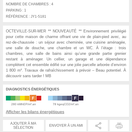
NOMBRE DE CHAMBRES :
4
PARKING :
1
RÉFÉRENCE :
JY1-5181
OCTEVILLE-SUR-MER ** NOUVEAUTÉ ** Environnement privilégié
pour cette maison de charme offrant une vie de plain-pied avec, au
rez-de-chaussée : un séjour avec cheminée, une cuisine aménagée,
une salle de douche, une chambre et un WC. À l’étage : trois
chambres, une salle de bains ainsi qu’une grande partie grenier
restant à aménager. Un cellier, un garage et une dépendance
complètent cet ensemble édifié sur une jolie parcelle arborée d’environ
1 800 m². Travaux de rafraîchissement à prévoir – Beau potentiel. À
découvrir sans tarder ! MB
DIAGNOSTICS ÉNERGÉTIQUES
F
F
280 kWhEP/m².an
78 kgeqCO2/m².an
Afficher les bilans énergétiques
AJOUTER À MA
ENVOYER À UN AMI
SÉLECTION