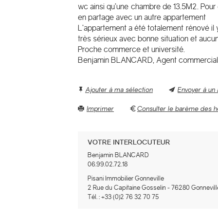
wc ainsi qu’une chambre de 13.5M2. Pour 
en partage avec un autre appartement
L’appartement a été totalement rénové il y 
très sérieux avec bonne situation et aucu
Proche commerce et université.
Benjamin BLANCARD, Agent commercial 
Ajouter à ma sélection
Envoyer à un
Imprimer
Consulter le barème des h
VOTRE INTERLOCUTEUR
Benjamin BLANCARD
06.99.02.72.18
Pisani Immobilier Gonneville
2 Rue du Capitaine Gosselin
-
76280
Gonnevill
Tél. :
+33 (0)2 76 32 70 75