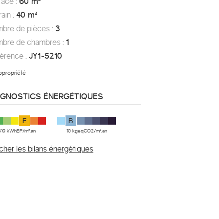
rface :
60 m²
rrain :
40 m²
mbre de pièces :
3
mbre de chambres :
1
férence :
JY1-5210
opropriété
AGNOSTICS ÉNERGÉTIQUES
E
B
310 kWhEP/m².an
10 kgeqCO2/m².an
icher les bilans énergétiques