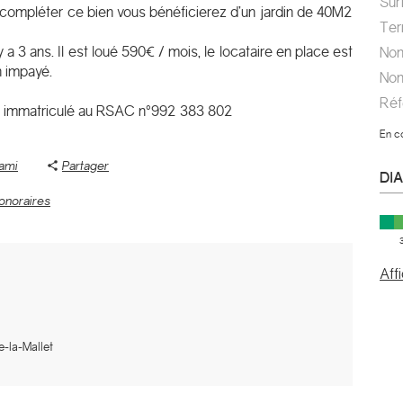
Su
compléter ce bien vous bénéficierez d’un jardin de 40M2
Te
a 3 ans. Il est loué 590€ / mois, le locataire en place est
No
n impayé.
No
Ré
immatriculé au RSAC n°992 383 802
En c
 ami
Partager
DI
onoraires
Aff
e-la-Mallet