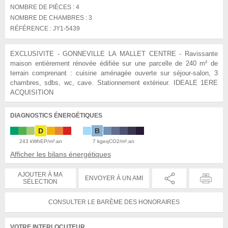
NOMBRE DE PIÈCES :
4
NOMBRE DE CHAMBRES :
3
RÉFÉRENCE :
JY1-5439
EXCLUSIVITE - GONNEVILLE LA MALLET CENTRE - Ravissante
maison entièrement rénovée édifiée sur une parcelle de 240 m² de
terrain comprenant : cuisine aménagée ouverte sur séjour-salon, 3
chambres, sdbs, wc, cave. Stationnement extérieur. IDEALE 1ERE
ACQUISITION
DIAGNOSTICS ÉNERGÉTIQUES
D
B
243 kWhEP/m².an
7 kgeqCO2/m².an
Afficher les bilans énergétiques
AJOUTER À MA
ENVOYER À UN AMI
SÉLECTION
CONSULTER LE BARÈME DES HONORAIRES
VOTRE INTERLOCUTEUR