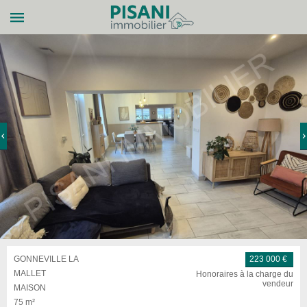
GONNEVILLE LA
223 000 €
MALLET
Honoraires à la charge du
vendeur
MAISON
75 m²