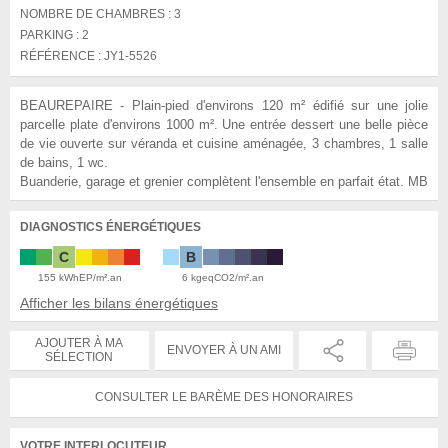
NOMBRE DE CHAMBRES :
3
PARKING :
2
RÉFÉRENCE :
JY1-5526
BEAUREPAIRE - Plain-pied d'environs 120 m² édifié sur une jolie
parcelle plate d'environs 1000 m². Une entrée dessert une belle pièce
de vie ouverte sur véranda et cuisine aménagée, 3 chambres, 1 salle
de bains, 1 wc.
Buanderie, garage et grenier complètent l'ensemble en parfait état. MB
DIAGNOSTICS ÉNERGÉTIQUES
C
B
155 kWhEP/m².an
6 kgeqCO2/m².an
Afficher les bilans énergétiques
AJOUTER À MA
ENVOYER À UN AMI
SÉLECTION
CONSULTER LE BARÈME DES HONORAIRES
VOTRE INTERLOCUTEUR