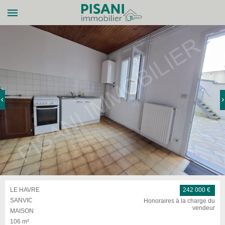
LE HAVRE
242 000 €
SANVIC
Honoraires à la charge du
vendeur
MAISON
106 m²