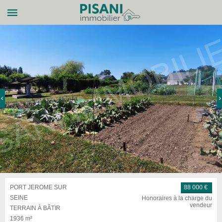
PORT JEROME SUR
88 000 €
SEINE
Honoraires à la charge du
vendeur
TERRAIN À BÂTIR
1936 m²