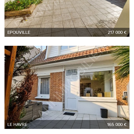
EPOUVILLE
217 000 €
3
LE HAVRE
165 000 €