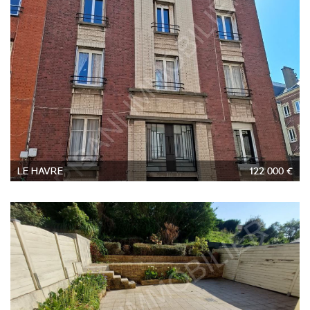
3
LE HAVRE
122 000 €
5