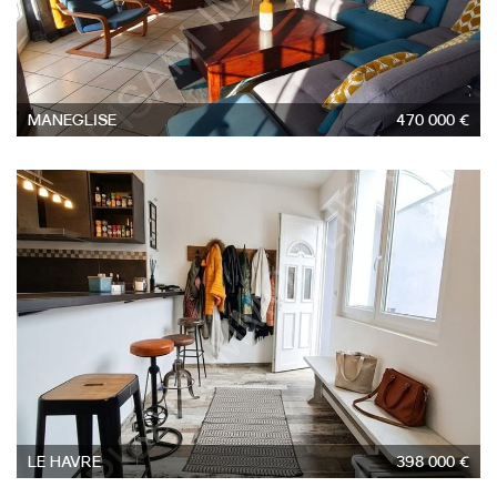
MANEGLISE
470 000 €
3
LE HAVRE
398 000 €