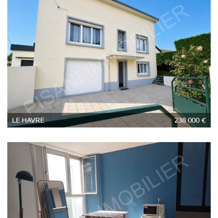
5
LE HAVRE
238 000 €
1