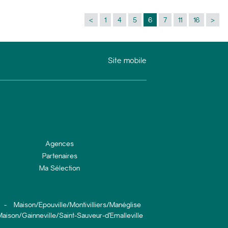
<
1
4
5
6
7
11
16
>
Site mobile
Agences
Partenaires
Ma Sélection
-
Maison/Epouville/Montivilliers/Manéglise
aison/Gainneville/Saint-Sauveur-d’Emalleville