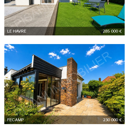
LE HAVRE
285 000 €
4
FECAMP
230 000 €