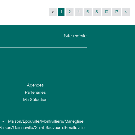
<
1
2
4
6
8
10
17
>
Site mobile
Agences
Partenaires
Ma Sélection
-
Maison/Epouville/Montivilliers/Manéglise
aison/Gainneville/Saint-Sauveur-d’Emalleville