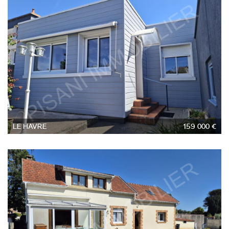
4
LE HAVRE
159 000 €
6